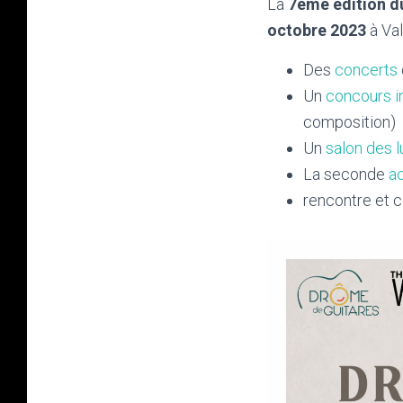
La
7ème édition du
octobre 2023
à Val
Des
concerts
Un
concours in
composition)
Un
salon des l
La seconde
a
rencontre et c