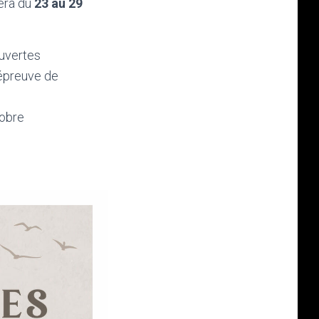
era du
23 au 29
uvertes
 épreuve de
tobre