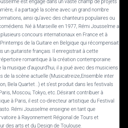
ousselme est engagé dans un vaste champ de projets
arrière, il a partagé la scène avec un grand nombre
formations, ainsi qu’avec des chanteurs populaires ou
 comédiens. Né à Marseille en 1977, Rémi Jousselme a
 plusieurs concours internationaux en France et à
x Printemps de la Guitare en Belgique qui récompensait
 un guitariste français. Il enregistrait à cette
 répertoire romantique à la création contemporaine.
 la musique d’aujourd’hui, il a joué avec des musiciens
 de la scène actuelle (Musicatreize,Ensemble inter
, Bela Quartet…) et s’est produit dans les festivals
Paris, Moscou, Tokyo, etc..Désirant contribuer à
ique à Paris, il est co-directeur artistique du Festival
 Tasto. Rémi Jousselme enseigne en tant que
ervatoire à Rayonnement Régional de Tours et
eur des arts et du Design de Toulouse.