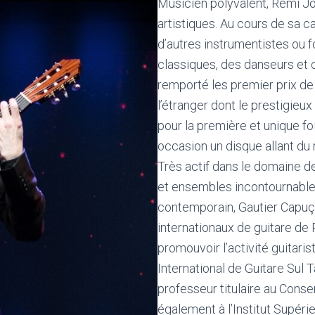
Musicien polyvalent, Rémi J
artistiques. Au cours de sa c
d’autres instrumentistes ou 
classiques, des danseurs et
remporté les premier prix de
l’étranger dont le prestigieu
pour la première et unique fois
occasion un disque allant du
Très actif dans le domaine de
et ensembles incontournables
contemporain, Gautier Capuçon
internationaux de guitare de 
promouvoir l’activité guitarist
International de Guitare Sul
professeur titulaire au Cons
également à l’Institut Supéri