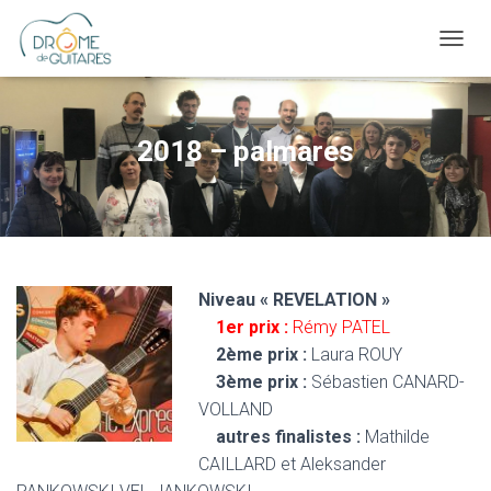
OUVRI
2018 – palmares
Niveau « REVELATION »
1er prix :
Rémy PATEL
2ème prix :
Laura ROUY
3ème prix :
Sébastien CANARD-
VOLLAND
autres finalistes :
Mathilde
CAILLARD et Aleksander