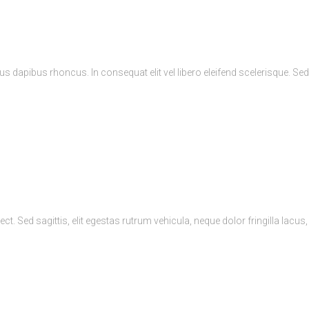
 dapibus rhoncus. In consequat elit vel libero eleifend scelerisque. Sed
ct. Sed sagittis, elit egestas rutrum vehicula, neque dolor fringilla lacu