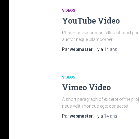
VIDEOS
YouTube Video
Phasellus accumsan tellus sit amet purus
auctor neque ullamcorper.
Par
webmaster
, il y a
14 ans
VIDEOS
Vimeo Video
A short paragraph of excerpt of the proje
risus velit, rhoncus eget consectet.
Par
webmaster
, il y a
14 ans