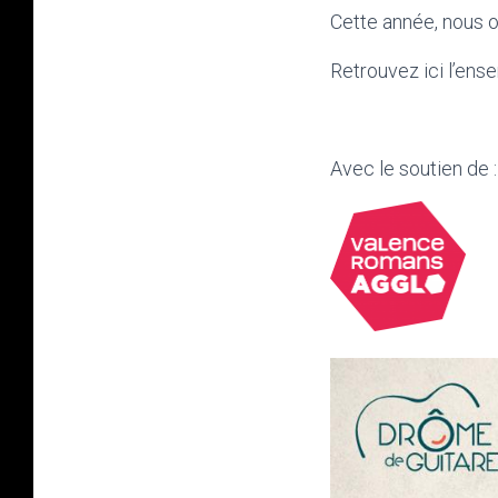
Cette année, nous 
Retrouvez ici l’en
Avec le soutien de :