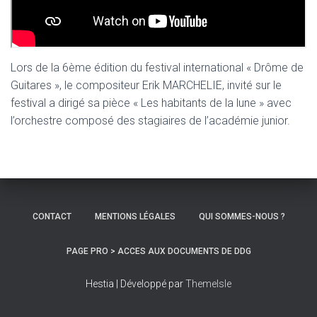
Lors de la 6ème édition du festival international « Drôme de
Guitares », le compositeur Erik MARCHELIE, invité sur le
festival a dirigé sa pièce « Les habitants de la lune » avec
l’orchestre composé des stagiaires de l’académie junior.
CONTACT
MENTIONS LÉGALES
QUI SOMMES-NOUS ?
PAGE PRO > ACCES AUX DOCUMENTS DE DDG
Hestia | Développé par
ThemeIsle