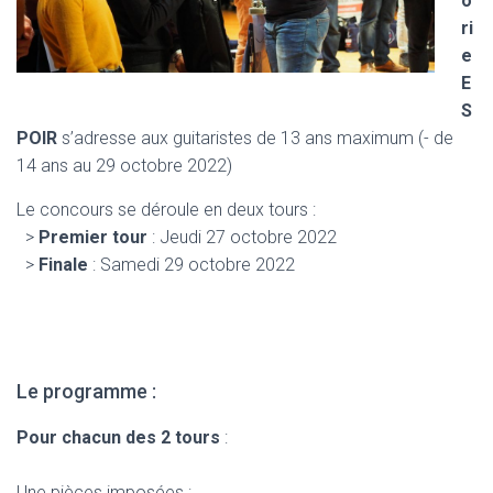
o
ri
e
E
S
POIR
s’adresse aux guitaristes de 13 ans maximum (- de
14 ans au 29 octobre 2022)
Le concours se déroule en deux tours :
>
Premier tour
: Jeudi 27 octobre 2022
>
Finale
: Samedi 29 octobre 2022
Le programme :
Pour chacun des 2 tours
:
Une pièces imposées :