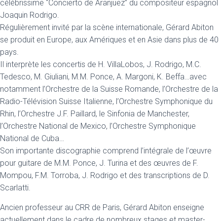
célébrissime “Concierto de Aranjuez” du compositeur espagnol
Joaquin Rodrigo.
Régulièrement invité par la scène internationale, Gérard Abiton
se produit en Europe, aux Amériques et en Asie dans plus de 40
pays.
Il interprète les concertis de H. VillaLobos, J. Rodrigo, M.C.
Tedesco, M. Giuliani, M.M. Ponce, A. Margoni, K. Beffa…avec
notamment l’Orchestre de la Suisse Romande, l’Orchestre de la
Radio-Télévision Suisse Italienne, l’Orchestre Symphonique du
Rhin, l’Orchestre J.F. Paillard, le Sinfonia de Manchester,
l’Orchestre National de Mexico, l’Orchestre Symphonique
National de Cuba…
Son importante discographie comprend l’intégrale de l’œuvre
pour guitare de M.M. Ponce, J. Turina et des œuvres de F.
Mompou, F.M. Torroba, J. Rodrigo et des transcriptions de D.
Scarlatti.
Ancien professeur au CRR de Paris, Gérard Abiton enseigne
actuellement dans le cadre de nombreux stages et master-