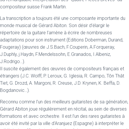
compositeur suisse Frank Martin.
La transcription a toujours été une composante importante du
monde musical de Gérard Abiton. Son désir d’élargir le
répertoire de la guitare l’amène à écrire de nombreuses
adaptations pour son instrument (Editions Doberman, Durand,
Fougeray) (œuvres de J.S.Bach, F.Couperin, A.Forqueray,
J.Duphly, j.Haydn, F.Mendelssohn, E.Granados, I.Albeniz,
J.Rodrigo…).
Il suscite également des œuvres de compositeurs français et
étrangers (J.C. Wolff, P. Leroux, G. Iglesia, R. Campo, Tôn Thât
Tiet, G. Drozd, A. Margoni, R. Creuse, J.D. Krynen, K. Beffa, D.
Bogdanovic…).
Reconnu comme l’un des meilleurs guitaristes de sa génération,
Gérard Abiton joue régulièrement en récital, au sein de diverses
formations et avec orchestre. Il est l’un des rares guitaristes à
avoir été invité par la ville d’Aranjuez (Espagne) à interpréter le