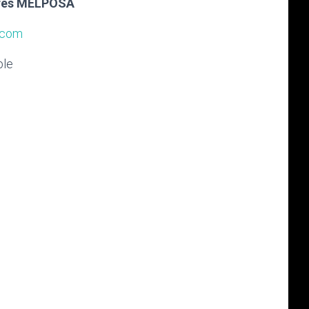
ares MELPOSA
.com
ble