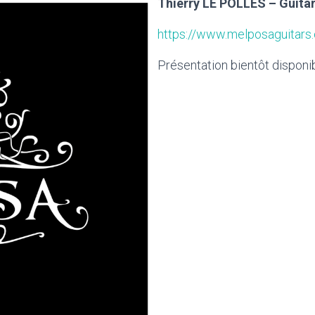
Thierry LE POLLES – Guit
https://www.melposaguitars
Présentation bientôt disponi