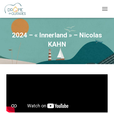
OUVRI
2024 – « Innerland » – Nicolas
KAHN