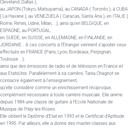
Cleveland, Dallas ),
au JAPON (Tokyo, Matsuyama), au CANADA ( Toronto ), à CUBA
( La Havane ), au VENEZUELA ( Caracas, Santa Ana ), en ITALIE (
Rome, Rimini, Udine, Milan, …), ainsi qu’en BELGIQUE, en
ESPAGNE, au PORTUGAL,
en SUEDE, en SUISSE, en ALLEMAGNE, en FINLANDE, en
JORDANIE… A ces concerts à l’Ètranger viennent s’ajouter ceux
effectués en FRANCE (Paris, Lyon, Bordeaux, Perpignan,
Toulouse …),
ainsi que des émissions de radio et de télévision en France et
aux EtatsUnis. Parallèlement à sa carrière, Tania Chagnot se
consacre également à l’enseignement,
qu’elle considère comme un enrichissement réciproque,
complément nécessaire à toute carrière musicale. Elle anime
depuis 1984 une classe de guitare à l’Ecole Nationale de
Musique de l’Hay-les-Roses.
Elle obtient le Diplôme d’Etat en 1993 et le Certificat d’Aptitude
en 1995. Par ailleurs, elle a donné des master-classes aux