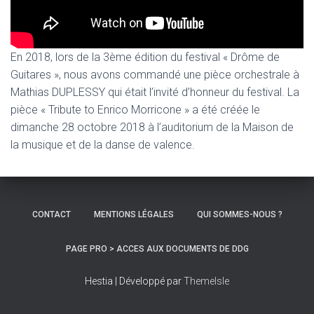
En 2018, lors de la 3ème édition du festival « Drôme de
Guitares », nous avons commandé une pièce orchestrale à
Mathias DUPLESSY qui était l’invité d’honneur du festival. La
pièce « Tribute to Enrico Morricone » a été créée le
dimanche 28 octobre 2018 à l’auditorium de la Maison de
la musique et de la danse de valence.
CONTACT
MENTIONS LÉGALES
QUI SOMMES-NOUS ?
PAGE PRO > ACCES AUX DOCUMENTS DE DDG
Hestia | Développé par
ThemeIsle