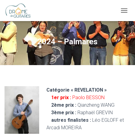
OUVRI
2024 – Palmares
Catégorie « REVELATION »
1er prix :
Paolo BESSON
2ème prix :
Qianzheng WANG
3ème prix :
Raphaël GREVIN
autres finalistes :
Léo EGLOFF et
Arcadi MOREIRA