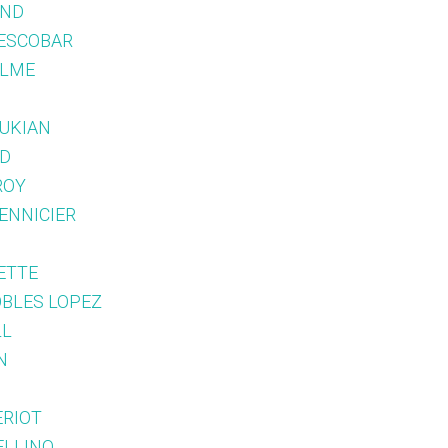
OND
 ESCOBAR
ELME
N
OUKIAN
UD
ROY
MENNICIER
HETTE
ROBLES LOPEZ
LL
N
ERIOT
ELLINO