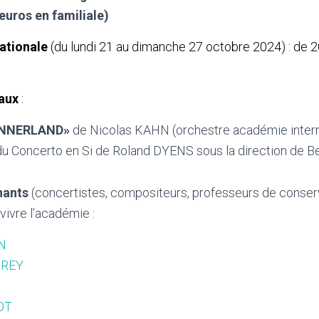
 euros en familiale)
ationale
(du lundi 21 au dimanche 27 octobre 2024) : de 2
raux
:
INNERLAND»
de Nicolas KAHN (orchestre académie intern
du Concerto en Si de Roland DYENS sous la direction de B
nants
(concertistes, compositeurs, professeurs de conserv
 vivre l’académie :
N
DREY
OT