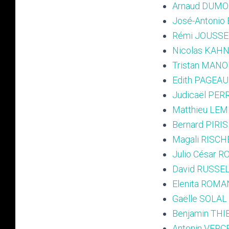
Arnaud DUM
José-Antonio
Rémi JOUSS
Nicolas KAH
Tristan MAN
Edith PAGEA
Judicaël PER
Matthieu LE
Bernard PIRIS
Magali RISC
Julio César 
David RUSSE
Elenita ROMA
Gaëlle SOLAL
Benjamin THI
Antonin VERC