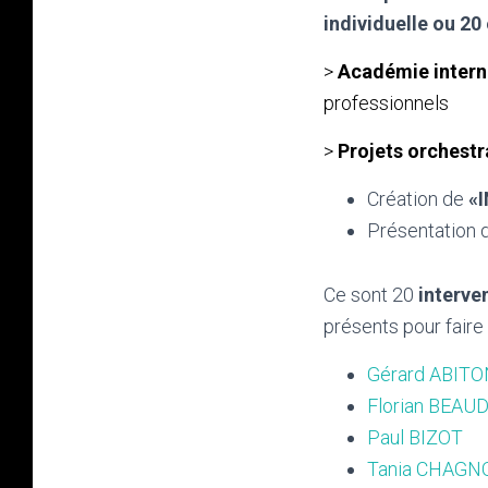
individuelle ou 20
>
Académie intern
professionnels
>
Projets orchest
Création de
«
Présentation 
Ce sont 20
interve
présents pour faire
Gérard ABITO
Florian BEAU
Paul BIZOT
Tania CHAGN