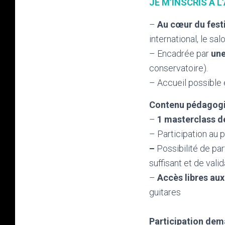
JE M’INSCRIS A L
–
Au cœur du fest
international, le sa
– Encadrée par
une
conservatoire).
– Accueil possible
Contenu pédagogi
–
1 masterclass d
– Participation au 
–
Possibilité de par
suffisant et de valid
–
Accès libres aux
guitares
Participation dem