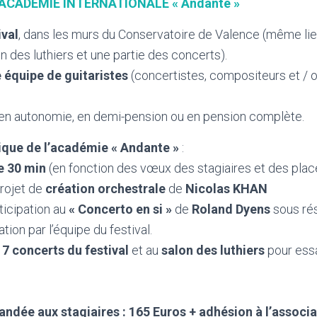
’ACADEMIE INTERNATIONALE « Andante »
ival
, dans les murs du Conservatoire de Valence (même li
lon des luthiers et une partie des concerts).
 équipe de guitaristes
(concertistes, compositeurs et / 
 en autonomie, en demi-pension ou en pension complète.
que de l’académie « Andante »
:
e 30 min
(en fonction des vœux des stagiaires et des plac
projet de
création orchestrale
de
Nicolas KHAN
ticipation au
« Concerto en si »
de
Roland Dyens
sous ré
ation par l’équipe du festival.
 7 concerts du festival
et au
salon des luthiers
pour essa
andée aux stagiaires
: 165 Euros + adhésion à l’associa