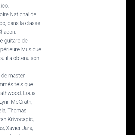
ico,
oire National de
co, dans la classe
Chacon.
de guitare de
Supérieure Musique
ù il a obtenu son
r de master
ommés tels que
eathwood, Louis
 Lynn McGrath,
ela, Thomas
ran Krivocapic,
, Xavier Jara,