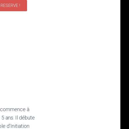
 RESERVE !
o commence à
 5 ans. Il débute
e d’Initiation