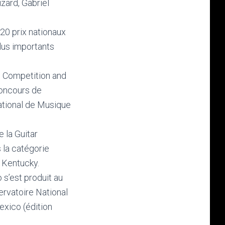
zard, Gabriel
 20 prix nationaux
plus importants
s Competition and
Concours de
ational de Musique
e la Guitar
 la catégorie
, Kentucky.
o s’est produit au
ervatoire National
exico (édition