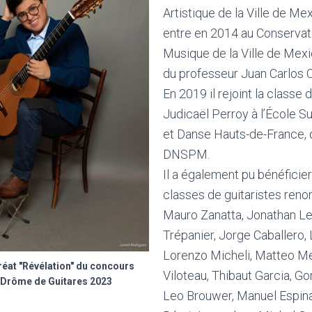
Artistique de la Ville de Mex
entre en 2014 au Conservat
Musique de la Ville de Mexi
du professeur Juan Carlos 
En 2019 il rejoint la classe 
Judicaël Perroy à l’École 
et Danse Hauts-de-France, o
DNSPM.
Il a également pu bénéficie
classes de guitaristes ren
Mauro Zanatta, Jonathan L
Trépanier, Jorge Caballero,
Lorenzo Micheli, Matteo M
réat "Révélation" du concours
Viloteau, Thibaut Garcia, Go
l Drôme de Guitares 2023
Leo Brouwer, Manuel Espinas