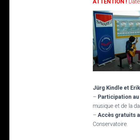
ATTENTION !
Date 
Jürg Kindle et Eri
–
Participation a
musique et de la d
–
Accès gratuits a
Conservatoire.