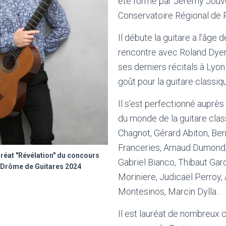
été formé par Jérémy Jouv
Conservatoire Régional de P
Il débute la guitare a l’âge d
rencontre avec Roland Dyens
ses derniers récitals à Lyo
goût pour la guitare classiq
Il s’est perfectionné auprè
du monde de la guitare clas
Chagnot, Gérard Abiton, Bern
Franceries, Arnaud Dumond, 
réat "Révélation" du concours
Gabriel Bianco, Thibaut Garc
l Drôme de Guitares 2024
Moriniere, Judicaël Perroy,
Montesinos, Marcin Dylla…
Il est lauréat de nombreux 