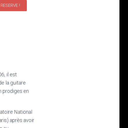
 RESERVE !
, il est
 la guitare
on prodiges en
toire National
ris) après avoir