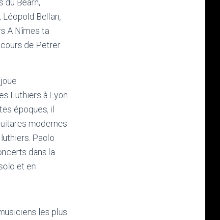
s du Béarn,
 Léopold Bellan,
rs A Nîmes ta
oncours de Petrer
 joue
des Luthiers à Lyon
tes époques, il
guitares modernes
uthiers. Paolo
ncerts dans la
solo et en
usiciens les plus