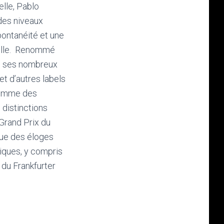
lle, Pablo
des niveaux
spontanéité et une
uelle. Renommé
e, ses nombreux
t d’autres labels
comme des
 distinctions
 Grand Prix du
que des éloges
tiques, y compris
du Frankfurter