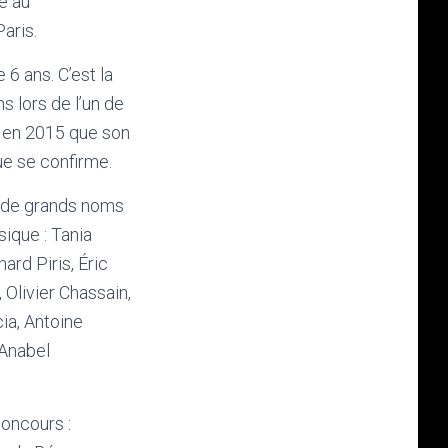
e au
aris.
e 6 ans. C’est la
 lors de l’un de
n en 2015 que son
ue se confirme.
s de grands noms
sique : Tania
ard Piris, Éric
Olivier Chassain,
ia, Antoine
 Anabel
concours :