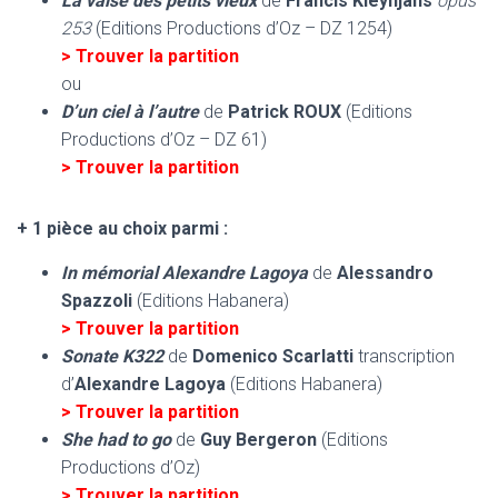
La valse des petits vieux
de
Francis Kleynjans
opus
253
(Editions Productions d’Oz – DZ 1254)
> Trouver la partition
ou
D’un ciel à l’autre
de
Patrick ROUX
(Editions
Productions d’Oz – DZ 61)
> Trouver la partition
+ 1 pièce au choix parmi :
In
mémorial
Alexandre Lagoya
de
Alessandro
Spazzoli
(Editions Habanera)
> Trouver la partition
Sonate K322
de
Domenico Scarlatti
transcription
d’
Alexandre Lagoya
(Editions Habanera)
> Trouver la partition
She
had
to go
de
Guy Bergeron
(Editions
Productions d’Oz)
> Trouver la partition