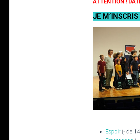
ATTENTION ! DAT
JE M’INSCRI
Espoir
(- de 14