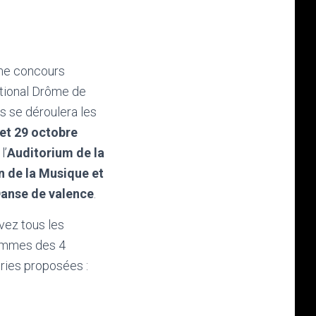
me concours
ational Drôme de
s se déroulera les
 et 29 octobre
l’
Auditorium de la
 de la Musique et
Danse de valence
.
vez tous les
ammes des 4
ries proposées :