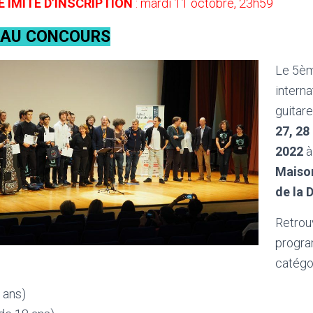
E IMITE D’INSCRIPTION
: mardi 11 octobre, 23h59
S AU CONCOURS
Le 5è
intern
guitare
27, 28
2022
à 
Maison
de la 
Retrou
progr
catégo
 ans)