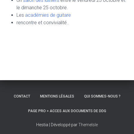
Un
salon des luthiers
entre le vendredi 23 octobre et
le dimanche 25 octobre.
Les
académies de guitare
rencontre et convivialité..
CONTACT
MENTIONS LÉGALES
QUI SOMMES-NOUS ?
PAGE PRO > ACCES AUX DOCUMENTS DE DDG
Hestia | Développé par
ThemeIsle