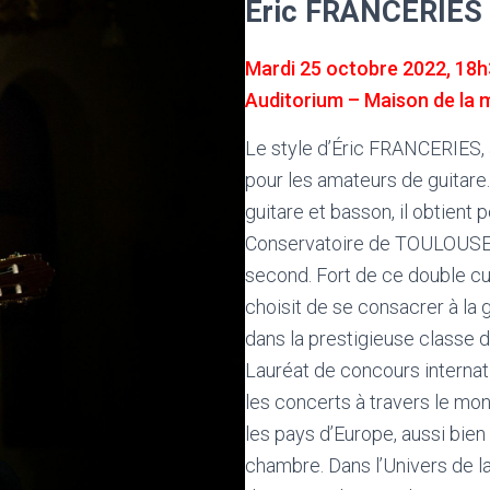
Eric FRANCERIES
Mardi 25 octobre 2022, 18
Auditorium – Maison de la 
Le style d’Éric FRANCERIES, al
pour les amateurs de guitare
guitare et basson, il obtient
Conservatoire de TOULOUSE p
second. Fort de ce double cu
choisit de se consacrer à la 
dans la prestigieuse classe
Lauréat de concours internatio
les concerts à travers le mon
les pays d’Europe, aussi bie
chambre. Dans l’Univers de l