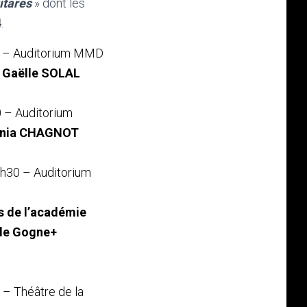
itares
» dont les
4
.
 – Auditorium MMD
+
Gaëlle SOLAL
 – Auditorium
Tania CHAGNOT
h30 – Auditorium
s de l’académie
 de Gogne+
– Théâtre de la