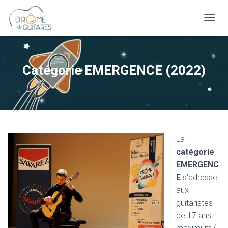
OUVRI
Catégorie EMERGENCE (2022)
La
catégorie
EMERGENC
E
s’adresse
aux
guitaristes
de 17 ans