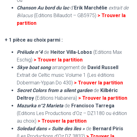
ou
Chanson Au bord du lac
d’
Erik Marchélie
extrait de
Bilacus
(Editions Billaudot – GB5975)
> Trouver la
partition
+ 1 pièce au choix parmi :
Prélude n°4
de
Heitor Villa-Lobos
(Editions Max
Eschig)
> Trouver la partition
Skye boat song
arrangement de
David Russell
Extrait de Celtic music Volume 1 (Les éditions
Doberman-Yppan Do 430)
> Trouver la partition
Secret Colors from a silent garden
de
Kilbéric
Deltroy
(Editions Habanera)
> Trouver la partition
Mazurka n°2 Marieta
de
Francisco Tarrega
(Editions Les Productions d’Oz – DZ1180 ou édition
au choix)
> Trouver la partition
Soledad dans « Suite des îles »
de
Bernard Piris
(Les Productions d’Oz DZ 3832)
> Trouver la