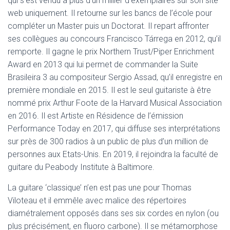
qui s’est vendu à plus d’un millier d’exemplaires sur son site
web uniquement. Il retourne sur les bancs de l’école pour
compléter un Master puis un Doctorat. Il repart affronter
ses collègues au concours Francisco Tárrega en 2012, qu’il
remporte. Il gagne le prix Northern Trust/Piper Enrichment
Award en 2013 qui lui permet de commander la Suite
Brasileira 3 au compositeur Sergio Assad, qu’il enregistre en
première mondiale en 2015. Il est le seul guitariste à être
nommé prix Arthur Foote de la Harvard Musical Association
en 2016. Il est Artiste en Résidence de l’émission
Performance Today en 2017, qui diffuse ses interprétations
sur près de 300 radios à un public de plus d’un million de
personnes aux Etats-Unis. En 2019, il rejoindra la faculté de
guitare du Peabody Institute à Baltimore.
La guitare ‘classique’ n’en est pas une pour Thomas
Viloteau et il emmêle avec malice des répertoires
diamétralement opposés dans ses six cordes en nylon (ou
plus précisément, en fluoro carbone). Il se métamorphose