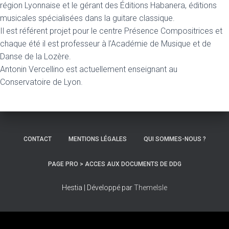
région Lyonnaise et le gérant des Éditions Habanera, éditions
musicales spécialisées dans la guitare classique.
Il est référent projet pour le centre Présence Compositrices et
chaque été il est professeur à l’Académie de Musique et de
Danse de la Lozère.
Antonin Vercellino est actuellement enseignant au
Conservatoire de Lyon.
CONTACT
MENTIONS LÉGALES
QUI SOMMES-NOUS ?
PAGE PRO > ACCES AUX DOCUMENTS DE DDG
Hestia | Développé par
ThemeIsle