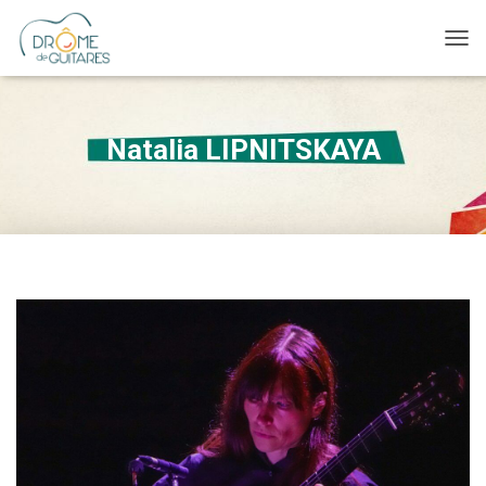
OUVR
Natalia LIPNITSKAYA