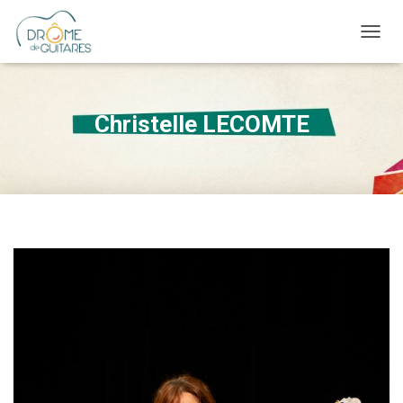
OUVRI
Christelle LECOMTE