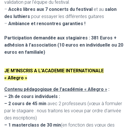
validation par l’équipe du festival.
–
Accès libres aux 7 concerts du festival
et au
salon
des luthiers
pour essayer les différentes guitares
–
Ambiance et rencontres garanties !
Participation demandée aux stagiaires
: 381 Euros +
adhésion à l’association (10 euros en individuelle ou 20
euros en familiale)
JE M’INSCRIS A L’ACADEMIE INTERNATIONALE
« Allegro »
Contenu pédagogique de l’académie « Allegro »
:
– 2h de cours individuels :
– 2 cours de 45 min
avec 2 professeurs (vœux à formuler
par le stagiaire : nous traitons les voeux par ordre d’arrivée
des inscriptions)
– 1 masterclass de 30 min
(en fonction des vœux des