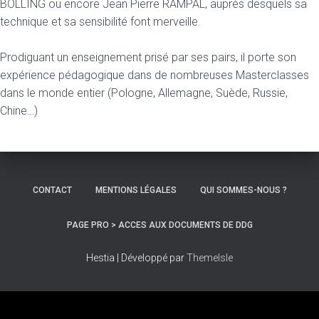
BOLLING ou encore Jean Pierre RAMPAL, auprès desquels sa
technique et sa sensibilité font merveille.
Prodiguant un enseignement prisé par ses pairs, il porte son
expérience pédagogique dans de nombreuses Masterclasses
dans le monde entier (Pologne, Allemagne, Suède, Russie,
Chine…)
CONTACT
MENTIONS LÉGALES
QUI SOMMES-NOUS ?
PAGE PRO > ACCES AUX DOCUMENTS DE DDG
Hestia | Développé par
ThemeIsle