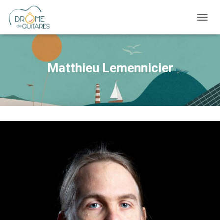
OUVRI
Matthieu Lemennicier