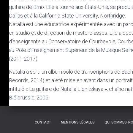
guitare de Brno. Elle a tourné aux États-Unis, se produi
Dallas et à la California State University, Northridge.
Natalia est une éducatrice expérimentée avec un par
en studio et de direction de masterclasses. Elle a oc
d’enseignante au Conservatoire de Courbevoie, Courb
au Pôle d’Enseignement Supérieur de la Musique Seine
(2011-2017).
Natalia a sorti un album solo de transcriptions de Bach
Records, 2014) et a été mise en avant dans un portrai
intitulé « La guitare de Natalia Lipnitskaya », chaîne n
Biélorussie, 2005.
CONTACT
MENTIONS LÉGALES
QUI SOMMES-NO