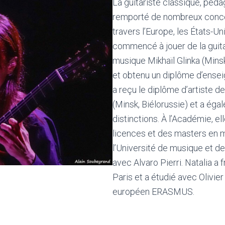
La guitariste classique, péda
remporté de nombreux concour
travers l’Europe, les États-Un
commencé à jouer de la guitar
musique Mikhaïl Glinka (Minsk
et obtenu un diplôme d’enseig
a reçu le diplôme d’artiste 
(Minsk, Biélorussie) et a ég
distinctions. À l’Académie, e
licences et des masters en 
l’Université de musique et de
avec Alvaro Pierri. Natalia a
Paris et a étudié avec Olivi
européen ERASMUS.