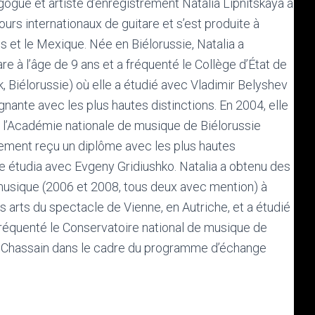
gogue et artiste d’enregistrement Natalia Lipnitskaya a
s internationaux de guitare et s’est produite à
is et le Mexique. Née en Biélorussie, Natalia a
e à l’âge de 9 ans et a fréquenté le Collège d’État de
, Biélorussie) où elle a étudié avec Vladimir Belyshev
nante avec les plus hautes distinctions. En 2004, elle
de l’Académie nationale de musique de Biélorussie
alement reçu un diplôme avec les plus hautes
lle étudia avec Evgeny Gridiushko. Natalia a obtenu des
musique (2006 et 2008, tous deux avec mention) à
s arts du spectacle de Vienne, en Autriche, et a étudié
 fréquenté le Conservatoire national de musique de
er Chassain dans le cadre du programme d’échange