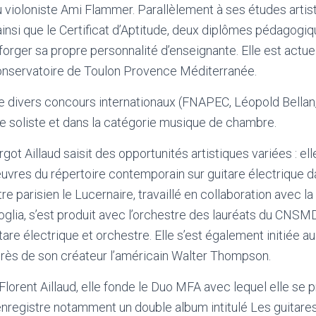
u violoniste Ami Flammer. Parallèlement à ses études artist
ainsi que le Certificat d’Aptitude, deux diplômes pédagogiqu
orger sa propre personnalité d’enseignante. Elle est actu
nservatoire de Toulon Provence Méditerranée.
de divers concours internationaux (FNAPEC, Léopold Bellan,
ue soliste et dans la catégorie musique de chambre.
ot Aillaud saisit des opportunités artistiques variées : ell
res du répertoire contemporain sur guitare électrique da
tre parisien le Lucernaire, travaillé en collaboration avec l
glia, s’est produit avec l’orchestre des lauréats du CNS
tare électrique et orchestre. Elle s’est également initiée a
rès de son créateur l’américain Walter Thompson.
 Florent Aillaud, elle fonde le Duo MFA avec lequel elle se p
enregistre notamment un double album intitulé Les guitar