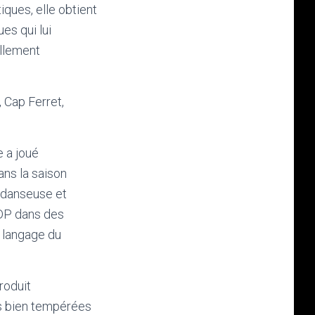
iques, elle obtient
es qui lui
ellement
 Cap Ferret,
e a joué
ns la saison
a danseuse et
MDP dans des
u langage du
roduit
es bien tempérées