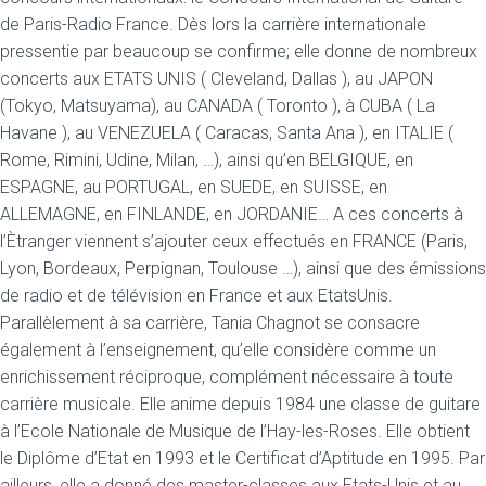
de Paris-Radio France. Dès lors la carrière internationale
pressentie par beaucoup se confirme; elle donne de nombreux
concerts aux ETATS UNIS ( Cleveland, Dallas ), au JAPON
(Tokyo, Matsuyama), au CANADA ( Toronto ), à CUBA ( La
Havane ), au VENEZUELA ( Caracas, Santa Ana ), en ITALIE (
Rome, Rimini, Udine, Milan, …), ainsi qu’en BELGIQUE, en
ESPAGNE, au PORTUGAL, en SUEDE, en SUISSE, en
ALLEMAGNE, en FINLANDE, en JORDANIE… A ces concerts à
l’Ètranger viennent s’ajouter ceux effectués en FRANCE (Paris,
Lyon, Bordeaux, Perpignan, Toulouse …), ainsi que des émissions
de radio et de télévision en France et aux EtatsUnis.
Parallèlement à sa carrière, Tania Chagnot se consacre
également à l’enseignement, qu’elle considère comme un
enrichissement réciproque, complément nécessaire à toute
carrière musicale. Elle anime depuis 1984 une classe de guitare
à l’Ecole Nationale de Musique de l’Hay-les-Roses. Elle obtient
le Diplôme d’Etat en 1993 et le Certificat d’Aptitude en 1995. Par
ailleurs, elle a donné des master-classes aux Etats-Unis et au