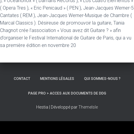
), » Oceanonox » ( Damaris Records ), « Los Cuatro Elementos »
( Opera Tres ), « Eric Penicaud » ( PEN ), Jean-Jacques Werner-5
Cantates ( REM ), Jean-Jacques Werner-Musique de Chambre (
Marcal Classics ). Désireuse de promouvoir la guitare, Tania
Chagnot crée l’association « Vous avez dit Guitare ? » afin
d’organiser le Festival International de Guitare de Paris, qui a vu
sa première édition en novembre 20
CONTACT
MENTIONS LÉGALES
QUI SOMMES-NOUS ?
PAGE PRO > ACCES AUX DOCUMENTS DE DDG
Hestia | Développé par
ThemeIsle