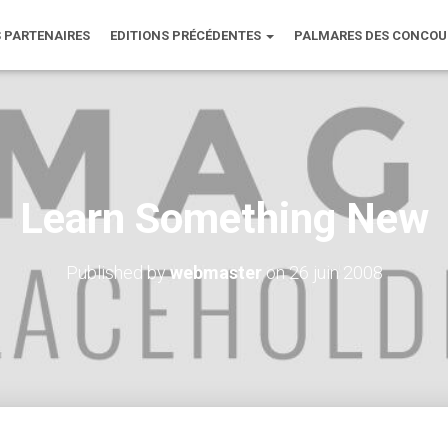
 PARTENAIRES
EDITIONS PRÉCÉDENTES
PALMARES DES CONCO
Learn Something New
Published by
webmaster
on
26 juin 2008