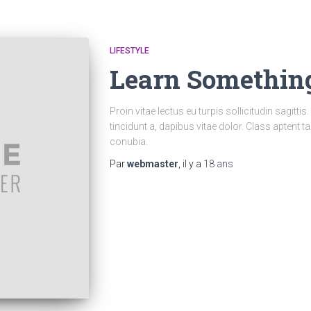
LIFESTYLE
Learn Somethi
Proin vitae lectus eu turpis sollicitudin sagitt
tincidunt a, dapibus vitae dolor. Class aptent t
conubia.
Par
webmaster
, il y a
18 ans