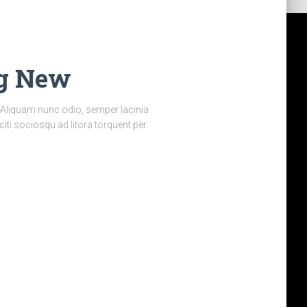
ng New
is. Aliquam nunc odio, semper lacinia
aciti sociosqu ad litora torquent per