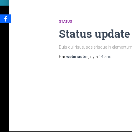
STATUS
Status update
Duis dui risus, scelerisque in elementu
Par
webmaster
, il y a
14 ans