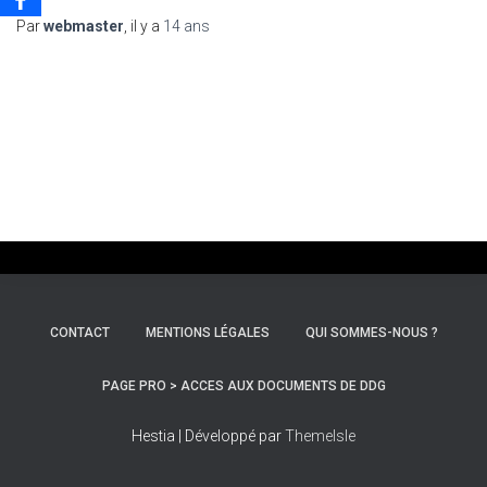
Par
webmaster
, il y a
14 ans
CONTACT
MENTIONS LÉGALES
QUI SOMMES-NOUS ?
PAGE PRO > ACCES AUX DOCUMENTS DE DDG
Hestia | Développé par
ThemeIsle