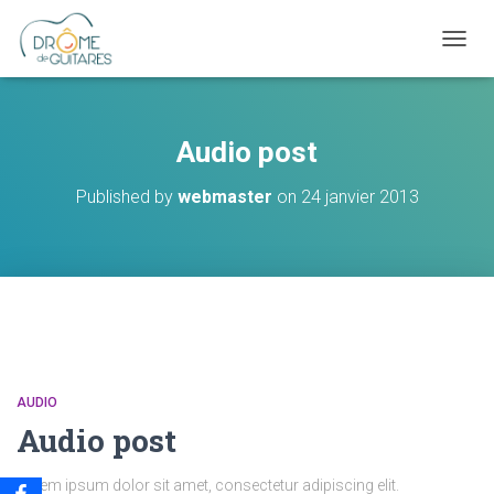
OUVRI
Audio post
Published by
webmaster
on
24 janvier 2013
AUDIO
Audio post
Lorem ipsum dolor sit amet, consectetur adipiscing elit.