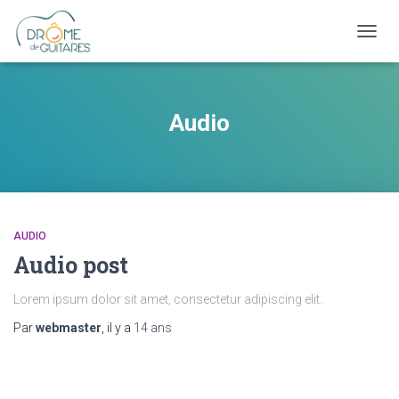
OUVRI
Audio
AUDIO
Audio post
Lorem ipsum dolor sit amet, consectetur adipiscing elit.
Par
webmaster
, il y a
14 ans