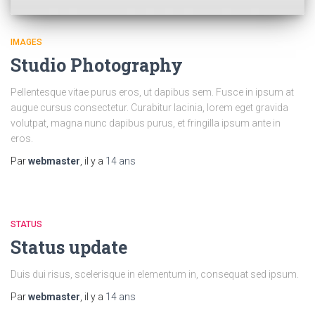
IMAGES
Studio Photography
Pellentesque vitae purus eros, ut dapibus sem. Fusce in ipsum at
augue cursus consectetur. Curabitur lacinia, lorem eget gravida
volutpat, magna nunc dapibus purus, et fringilla ipsum ante in
eros.
Par
webmaster
, il y a
14 ans
STATUS
Status update
Duis dui risus, scelerisque in elementum in, consequat sed ipsum.
Par
webmaster
, il y a
14 ans