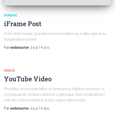
GENERAL
iFrame Post
Proin dolor neque, gravida non consectetur eu, mattis eget arcu.
Suspendisse potenti.
Par
webmaster
, il y a
14 ans
VIDEOS
YouTube Video
Phasellus accumsan tellus sit amet purus dapibus rhoncus. In
consequat elit vel libero eleifend scelerisque. Sed condimentum
velit nec nulla tincidunt et auctor neque ullamcorper.
Par
webmaster
, il y a
14 ans